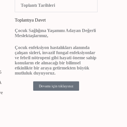
Toplantı Tarihleri
Toplantıya Davet
Çocuk Sağlığına Yaşamını Adayan Değerli
Meslektaşlarımız,
Çocuk enfeksiyon hastalıkları alanında
çalışan sizleri, invazif fungal enfeksiyonlar
ve febril nötropeni gibi hayati öneme sahip
konuların ele alınacağı bir bilimsel
etkinlikte bir araya getirmekten büyük
5
mutluluk duyuyoruz.
A
Devamı için tıklayınız
ve