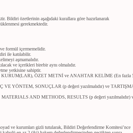
ktir. Bildiri özetlerinin aşağıdaki kurallara göre hazırlanarak
yüklenmesi gerekmektedir.
 ve formül içermemelidir.
ri ile katılabilir.
kelimeyi aşmamalıdır.
ılacak ve içerikleri birebir aynı olmalıdır.
etme yetkisine sahiptir.
(LAR), KURUM(LAR), ÖZET METNİ ve ANAHTAR KELİME (En fazla 
REÇ VE YÖNTEM, SONUÇLAR (p değeri yazılmalıdır) ve TARTIŞM
URPOSE, MATERIALS AND METHODS, RESULTS (p değeri yazılmalıdır) 
/soyad ve kurumları gizli tutularak, Bildiri Değerlendirme Komitesi’nce
i kabulü en az 2 (iki) hakem değerlendirmesinden geçtikten sonra