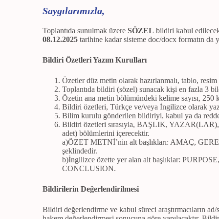
Saygılarımızla,
Toplantıda sunulmak üzere
SÖZEL
bildiri kabul edilece
08.12.2025
tarihine kadar sisteme doc/docx formatın da 
Bildiri Özetleri Yazım Kurulları
Özetler düz metin olarak hazırlanmalı, tablo, resim
Toplantıda bildiri (sözel) sunacak kişi en fazla 3 bildi
Özetin ana metin bölümündeki kelime sayısı, 250 
Bildiri özetleri, Türkçe ve/veya İngilizce olarak yaz
Bilim kurulu gönderilen bildiriyi, kabul ya da redd
Bildiri özetleri sırasıyla, BAŞLIK, YAZAR
adet) bölümlerini içerecektir.
a)ÖZET METNİ’nin alt başlıkları: AMAÇ, GE
şeklindedir.
b)İngilizce özette yer alan alt başlıklar: P
CONCLUSION.
Bildirilerin Değerlendirilmesi
Bildiri değerlendirme ve kabul süreci araştırmacıların ad
hakem değerlendirmesi sonucuna göre yapılacaktır. Bildir