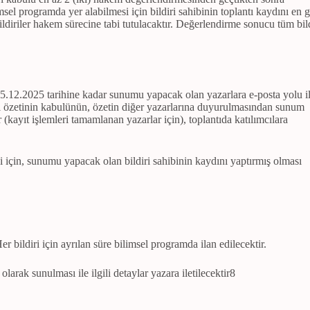
msel programda yer alabilmesi için bildiri sahibinin toplantı kaydını en 
iriler hakem sürecine tabi tutulacaktır. Değerlendirme sonucu tüm bild
 15.12.2025 tarihine kadar sunumu yapacak olan yazarlara e-posta yolu i
iri özetinin kabulünün, özetin diğer yazarlarına duyurulmasından sunum
kayıt işlemleri tamamlanan yazarlar için), toplantıda katılımcılara
si için, sunumu yapacak olan bildiri sahibinin kaydını yaptırmış olması
Her bildiri için ayrılan süre bilimsel programda ilan edilecektir.
rak sunulması ile ilgili detaylar yazara iletilecektir8