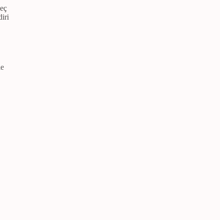
geç
iri
le