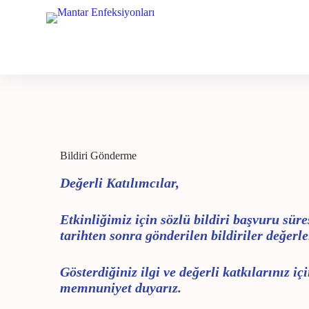
S
k
i
p
t
o
c
o
n
t
e
n
Bildiri Gönderme
t
Değerli Katılımcılar,
Etkinliğimiz için sözlü bildiri başvuru sür
tarihten sonra gönderilen bildiriler değer
Gösterdiğiniz ilgi ve değerli katkılarınız i
memnuniyet duyarız.