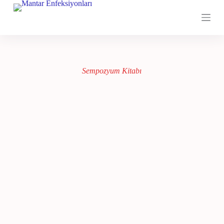
S
k
i
p
t
o
c
Sempozyum Kitabı
o
n
t
e
n
t